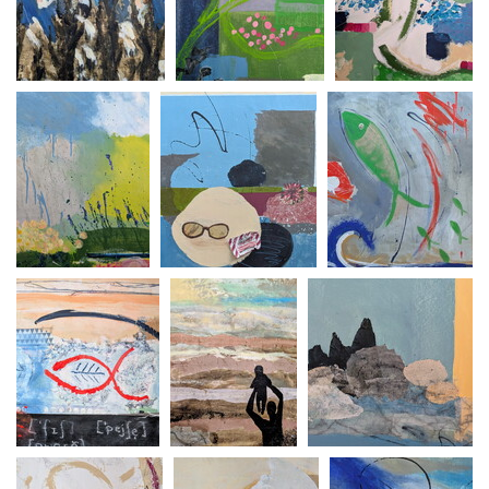
Licht
Garten,
Garten, am
(heimleuchten)
Dämmerung
Morgrn 50x60
60x70
50x60
Garten im
Fishermans frind
Fische fliegen
Regen 85x65
60x70
60x70
Fisch in Gefahr,
Erde 50x60
die Leichtigkeit des