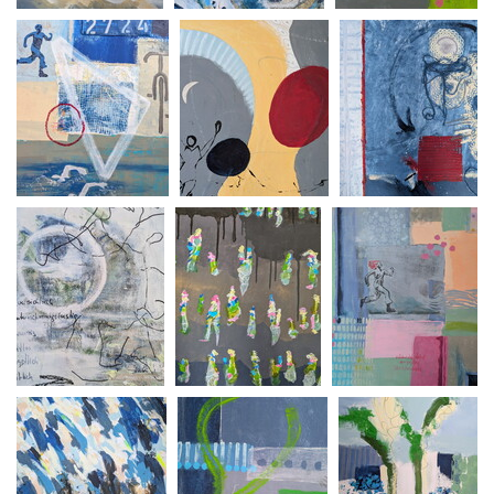
Wolkenkuckucks
Wasser
Wasschönes
heim 50x60
(Victoriafalls)
60x70
60x70
Triatlon 70x80
PXL 20251011
PXL 20251005
090332304~2
111701744~2
PXL 20250410
mein Garten von
Lola rennt 550x6
150133484~2
unten 60x70
(2025 08 06 14 51
46 UTC)