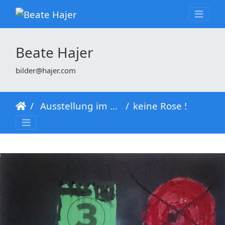
Beate Hajer
bilder@hajer.com
Ausstellung im Freya Frahm Haus
keine Rose 58x65-min