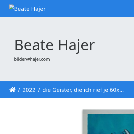
Beate Hajer
bilder@hajer.com
2022
die Geister, die ich rief je 60x70